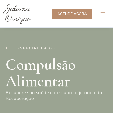
Ir
Juliana
para
AGENDE AGORA
o
Ourique
conteúdo
ESPECIALIDADES
Compulsão
Alimentar
Recupere sua saúde e descubra a jornada da
Recuperação