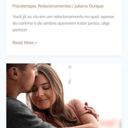
Psicoterapia
,
Relacionamentos
/
Juliana Ourique
Você já se viu em um relacionamento no qual, apesar
do carinho e de ambos quererem estar juntos, algo
parecer
Como
Read More »
comportamentos
imaturos
impedem
relacionamentos
saudáveis