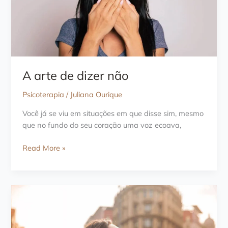
se
sentir
sozinho
A arte de dizer não
Psicoterapia
/
Juliana Ourique
Você já se viu em situações em que disse sim, mesmo
que no fundo do seu coração uma voz ecoava,
A
Read More »
arte
de
dizer
não