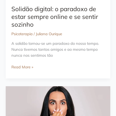
Solidão digital: o paradoxo de
estar sempre online e se sentir
sozinho
Psicoterapia
/
Juliana Ourique
A solidão tornou-se um paradoxo do nosso tempo.
Nunca tivemos tantos amigos e ao mesmo tempo
nunca nos sentimos tão
Solidão
Read More »
digital:
o
paradoxo
de
estar
sempre
online
e