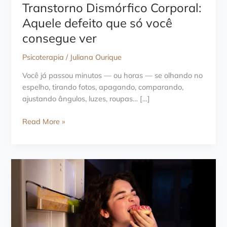
Transtorno Dismórfico Corporal:
Aquele defeito que só você
consegue ver
Psicoterapia
/
Juliana Ourique
Você já passou minutos — ou horas — se olhando no
espelho, tirando fotos, apagando, comparando,
ajustando ângulos, luzes, roupas… […]
Transtorno
Read More »
Dismórfico
Corporal:
Aquele
defeito
que
só
você
consegue
ver