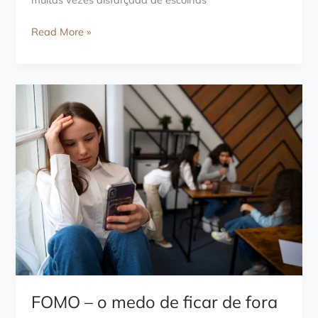
Anorexia
Read More »
Nervosa:
quando
a
restrição
alimentar
sai
do
controle
FOMO – o medo de ficar de fora