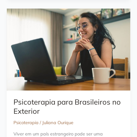
Emocional:
5
Sinais
de
Alerta
Psicoterapia para Brasileiros no
Exterior
Psicoterapia
/
Juliana Ourique
Viver em um país estrangeiro pode ser uma