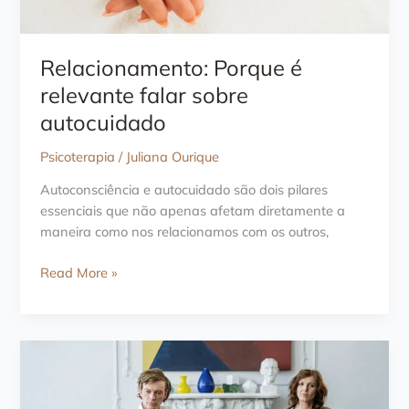
Relacionamento: Porque é
relevante falar sobre
autocuidado
Psicoterapia
/
Juliana Ourique
Autoconsciência e autocuidado são dois pilares
essenciais que não apenas afetam diretamente a
maneira como nos relacionamos com os outros,
Relacionamento:
Read More »
Porque
é
relevante
falar
sobre
autocuidado