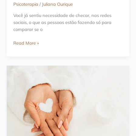
Psicoterapia
/
Juliana Ourique
Você já sentiu necessidade de checar, nas redes
sociais, o que as pessoas estão fazendo só para
comparar se o
FOMO
Read More »
–
o
medo
de
ficar
de
fora