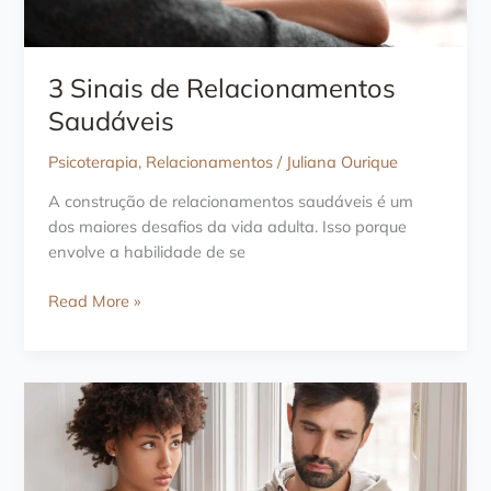
3 Sinais de Relacionamentos
Saudáveis
Psicoterapia
,
Relacionamentos
/
Juliana Ourique
A construção de relacionamentos saudáveis é um
dos maiores desafios da vida adulta. Isso porque
envolve a habilidade de se
3
Read More »
Sinais
de
Relacionamentos
Saudáveis