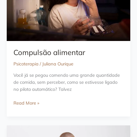
Compulsão alimentar
Psicoterapia
/
Juliana Ourique
Você já se pegou comendo uma grande quantidade
de comida, sem perceber, como se estivesse ligado
no piloto automático? Talvez
Compulsão
Read More »
alimentar