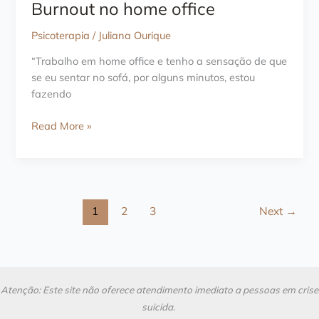
Burnout no home office
Psicoterapia
/
Juliana Ourique
“Trabalho em home office e tenho a sensação de que
se eu sentar no sofá, por alguns minutos, estou
fazendo
Burnout
Read More »
no
home
office
1
2
3
Next
→
Atenção: Este site não oferece atendimento imediato a pessoas em crise
suicida.