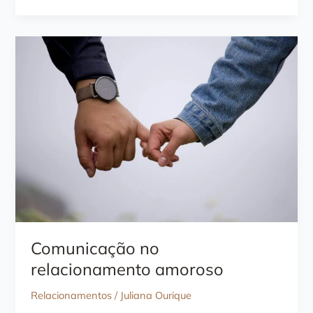
casal
funciona
mesmo?
Descubra
se
é
pra
você
Comunicação no
relacionamento amoroso
Relacionamentos
/
Juliana Ourique