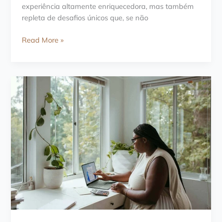
experiência altamente enriquecedora, mas também
repleta de desafios únicos que, se não
Psicoterapia
Read More »
para
Brasileiros
no
Exterior