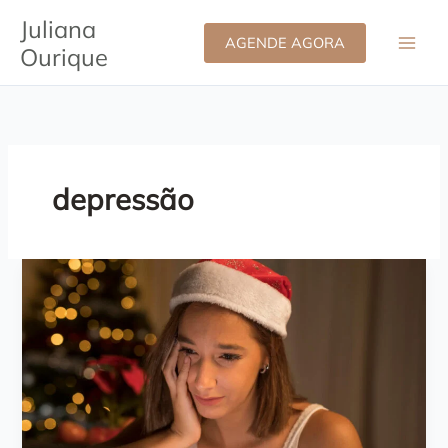
Ir
Juliana
para
AGENDE AGORA
Ourique
o
conteúdo
depressão