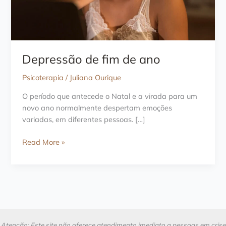
Depressão de fim de ano
Psicoterapia
/
Juliana Ourique
O período que antecede o Natal e a virada para um
novo ano normalmente despertam emoções
variadas, em diferentes pessoas. […]
Depressão
Read More »
de
fim
de
ano
Atenção: Este site não oferece atendimento imediato a pessoas em crise