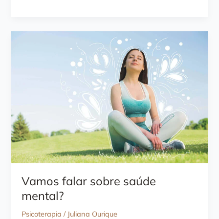
Sinais
de
Alerta
sobre
Saúde
Mental
Vamos falar sobre saúde
mental?
Psicoterapia
/
Juliana Ourique