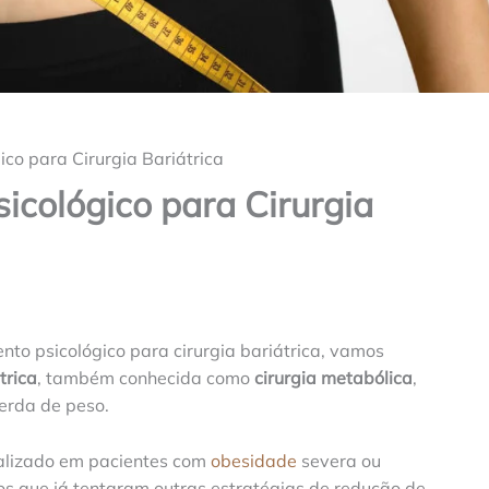
o para Cirurgia Bariátrica
cológico para Cirurgia
o psicológico para cirurgia bariátrica, vamos
trica
, também conhecida como
cirurgia metabólica
,
erda de peso.
alizado em pacientes com
obesidade
severa ou
 os que já tentaram outras estratégias de redução de