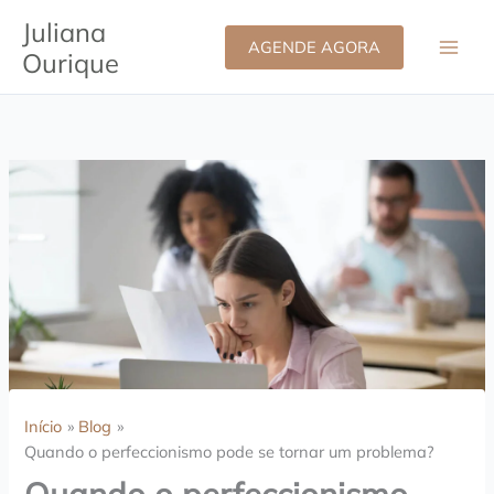
Ir
Juliana
para
AGENDE AGORA
Ourique
o
conteúdo
Início
Blog
Quando o perfeccionismo pode se tornar um problema?
Quando o perfeccionismo