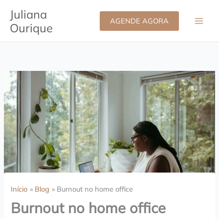
Ir
Juliana
para
AGENDE AGORA
Ourique
o
conteúdo
Início
Blog
Burnout no home office
Burnout no home office