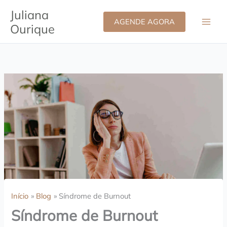
Ir
Juliana
para
AGENDE AGORA
Ourique
o
conteúdo
Início
Blog
Síndrome de Burnout
Síndrome de Burnout