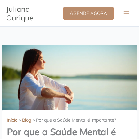
Ir
Juliana
para
AGENDE AGORA
Ourique
o
conteúdo
Início
Blog
Por que a Saúde Mental é importante?
Por que a Saúde Mental é