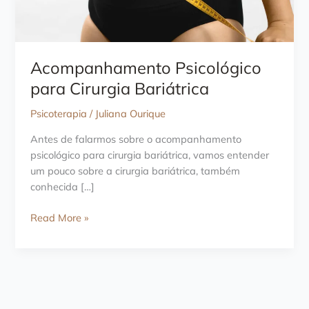
Acompanhamento Psicológico
para Cirurgia Bariátrica
Psicoterapia
/
Juliana Ourique
Antes de falarmos sobre o acompanhamento
psicológico para cirurgia bariátrica, vamos entender
um pouco sobre a cirurgia bariátrica, também
conhecida […]
Acompanhamento
Read More »
Psicológico
para
Cirurgia
Bariátrica