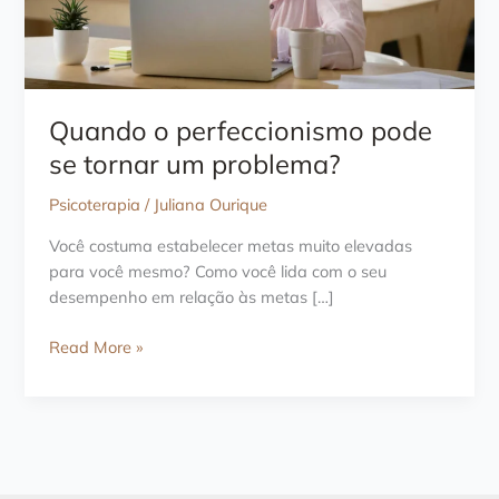
Quando o perfeccionismo pode
se tornar um problema?
Psicoterapia
/
Juliana Ourique
Você costuma estabelecer metas muito elevadas
para você mesmo? Como você lida com o seu
desempenho em relação às metas […]
Quando
Read More »
o
perfeccionismo
pode
se
tornar