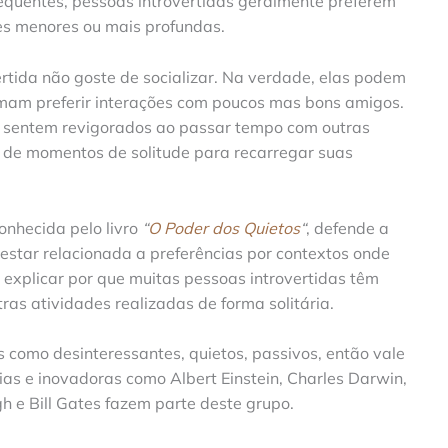
frequentes, pessoas introvertidas geralmente preferem
es menores ou mais profundas.
ertida não goste de socializar. Na verdade, elas podem
umam preferir interações com poucos mas bons amigos.
e sentem revigorados ao passar tempo com outras
r de momentos de solitude para recarregar suas
conhecida pelo livro
“
O Poder dos Quietos
“
, defende a
estar relacionada a preferências por contextos onde
 explicar por que muitas pessoas introvertidas têm
tras atividades realizadas de forma solitária.
s como desinteressantes, quietos, passivos, então vale
as e inovadoras como Albert Einstein, Charles Darwin,
h e Bill Gates fazem parte deste grupo.